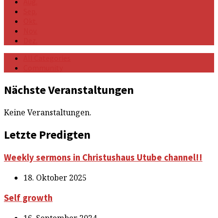
Aug.
Sep.
Okt.
Nov.
Dez.
All Categories
Community
Veranstaltungen
Nächste Veranstaltungen
Keine Veranstaltungen.
Letzte Predigten
Weekly sermons in Christushaus Utube channel!!
18. Oktober 2025
Self growth
16. September 2024