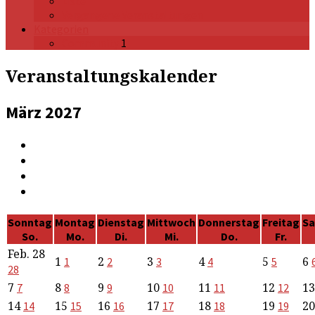
Liste
Vergangene Veranstaltungen
Kategorien
Community
1
Veranstaltungskalender
März 2027
Sonntag
Montag
Dienstag
Mittwoch
Donnerstag
Freitag
S
So.
Mo.
Di.
Mi.
Do.
Fr.
Feb.
28
1
2
3
4
5
6
1
2
3
4
5
28
7
8
9
10
11
12
1
7
8
9
10
11
12
14
15
16
17
18
19
2
14
15
16
17
18
19