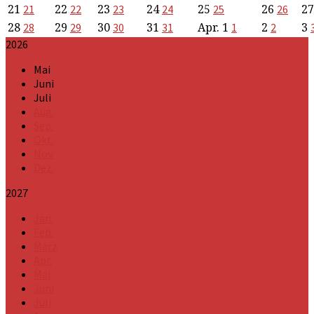
21
22
23
24
25
26
2
21
22
23
24
25
26
28
29
30
31
Apr.
1
2
3
28
29
30
31
1
2
2026
Mai
Juni
Juli
Aug.
Sep.
Okt.
Nov.
Dez.
2027
Jan.
Feb.
März
Apr.
Mai
Juni
Juli