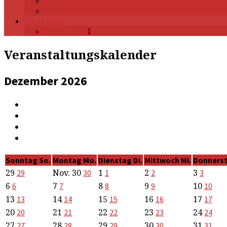
Liste
Vergangene Veranstaltungen
Kategorien
Community
1
Veranstaltungskalender
Dezember 2026
Sonntag
So.
Montag
Mo.
Dienstag
Di.
Mittwoch
Mi.
Donners
29
Nov.
30
1
2
3
29
30
1
2
3
6
7
8
9
10
6
7
8
9
10
13
14
15
16
17
13
14
15
16
17
20
21
22
23
24
20
21
22
23
24
27
28
29
30
31
27
28
29
30
31