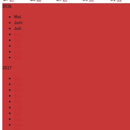
2026
Mai
Juni
Juli
Aug.
Sep.
Okt.
Nov.
Dez.
2027
Jan.
Feb.
März
Apr.
Mai
Juni
Juli
Aug.
Sep.