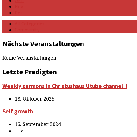
Okt.
Nov.
Dez.
All Categories
Community
Veranstaltungen
Nächste Veranstaltungen
Keine Veranstaltungen.
Letzte Predigten
Weekly sermons in Christushaus Utube channel!!
18. Oktober 2025
Self growth
16. September 2024