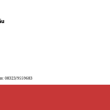
äu
s: 08323/9559683