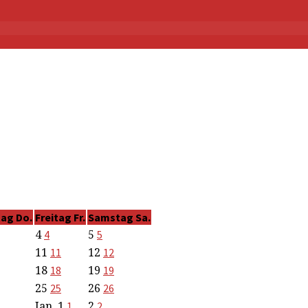
tag
Do.
Freitag
Fr.
Samstag
Sa.
4
5
4
5
11
12
11
12
18
19
18
19
25
26
25
26
Jan.
1
2
1
2