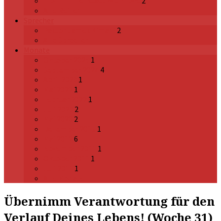
From Immenstadt with Love
2
Alle Reihen
Sprecher
Pastor James Kimani
2
Alle Sprecher
Monate
Oktober 2025
1
September 2024
4
April 2023
1
Mai 2022
1
Februar 2022
1
Juli 2020
2
Mai 2020
2
Dezember 2019
1
Mai 2012
6
November 2011
1
Oktober 2011
1
Juli 2011
1
Alle Monate
Übernimm Verantwortung für den
Verlauf Deines Lebens! (Woche 31)