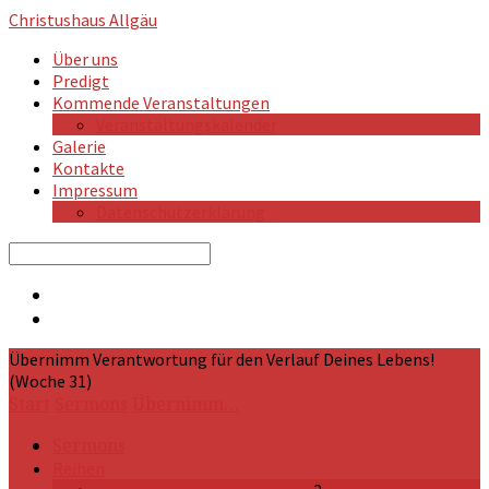
Christushaus
Allgäu
Über uns
Predigt
Kommende Veranstaltungen
Veranstaltungskalender
Galerie
Kontakte
Impressum
Datenschutzerklärung
Search
Übernimm Verantwortung für den Verlauf Deines Lebens!
(Woche 31)
Start
Sermons
Übernimm…
Sermons
Reihen