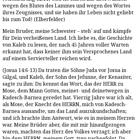
wegen des Blutes des Lammes und wegen des Wortes
ihres Zeugnisses, und sie haben ihr Leben nicht geliebt
bis zum Tod! (Elberfelder)
Mein Bruder, meine Schwester – steh` auf und kämpfe
für Dein verheißenes Land. Ich liebe es, die Geschichte
von Kaleb zu lesen, der nach 45 Jahren voller Warten
erkannt hat, dass keiner ihm sein Versprochenes Land
auf einem Servierteller reichen wird.
(Josua 14:6-13) Da traten die Söhne Juda vor Josua in
Gilgal, und Kaleb, der Sohn des Jefunne, der Kenasiter,
sagte zu ihm: Du kennst das Wort, das der HERR zu
Mose, dem Mann Gottes, meinet- und deinetwegen in
Kadesch-Barnea geredet hat. Vierzig Jahre war ich alt,
als Mose, der Knecht des HERRN, mich von Kadesch-
Barnea aussandte, um das Land auszukundschaften;
und ich brachte ihm Antwort, wie es in meinem Herzen
war. Meine Brüder aber, die mit mir hinaufgezogen
waren, machten das Herz des Volkes verzagt; ich aber
bin dem HERRN, meinem Gott, treu nachgefolgt. Da