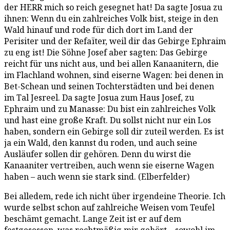
der HERR mich so reich gesegnet hat! Da sagte Josua zu
ihnen: Wenn du ein zahlreiches Volk bist, steige in den
Wald hinauf und rode für dich dort im Land der
Perisiter und der Refaïter, weil dir das Gebirge Ephraim
zu eng ist! Die Söhne Josef aber sagten: Das Gebirge
reicht für uns nicht aus, und bei allen Kanaanitern, die
im Flachland wohnen, sind eiserne Wagen: bei denen in
Bet-Schean und seinen Tochterstädten und bei denen
im Tal Jesreel. Da sagte Josua zum Haus Josef, zu
Ephraim und zu Manasse: Du bist ein zahlreiches Volk
und hast eine große Kraft. Du sollst nicht nur ein Los
haben, sondern ein Gebirge soll dir zuteil werden. Es ist
ja ein Wald, den kannst du roden, und auch seine
Ausläufer sollen dir gehören. Denn du wirst die
Kanaaniter vertreiben, auch wenn sie eiserne Wagen
haben – auch wenn sie stark sind. (Elberfelder)
Bei alledem, rede ich nicht über irgendeine Theorie. Ich
wurde selbst schon auf zahlreiche Weisen vom Teufel
beschämt gemacht. Lange Zeit ist er auf dem
festgesessen, was rechtmäßig mir gehört – sowohl im