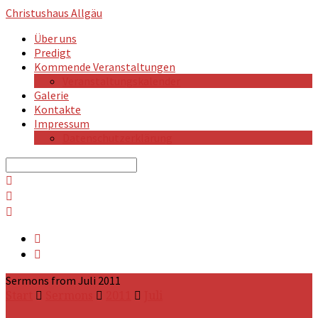
Christushaus
Allgäu
Über uns
Predigt
Kommende Veranstaltungen
Veranstaltungskalender
Galerie
Kontakte
Impressum
Datenschutzerklärung
Search
Sermons from Juli 2011
Start
Sermons
2011
Juli