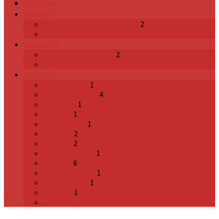
Sermons
Reihen
From Immenstadt with Love
2
Alle Reihen
Sprecher
Pastor James Kimani
2
Alle Sprecher
Monate
Oktober 2025
1
September 2024
4
April 2023
1
Mai 2022
1
Februar 2022
1
Juli 2020
2
Mai 2020
2
Dezember 2019
1
Mai 2012
6
November 2011
1
Oktober 2011
1
Juli 2011
1
Alle Monate