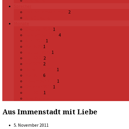
Alle Reihen
Sprecher
Pastor James Kimani
2
Alle Sprecher
Monate
Oktober 2025
1
September 2024
4
April 2023
1
Mai 2022
1
Februar 2022
1
Juli 2020
2
Mai 2020
2
Dezember 2019
1
Mai 2012
6
November 2011
1
Oktober 2011
1
Juli 2011
1
Alle Monate
Aus Immenstadt mit Liebe
5. November 2011