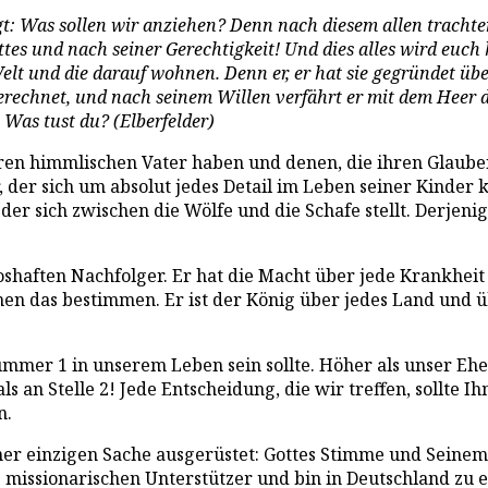
gt: Was sollen wir anziehen? Denn nach diesem allen trachte
ttes und nach seiner Gerechtigkeit! Und dies alles wird euch
elt und die darauf wohnen. Denn er, er hat sie gegründet übe
gerechnet, und nach seinem Willen verfährt er mit dem Heer
Was tust du? (Elberfelder)
hren himmlischen Vater haben und denen, die ihren Glauben
r, der sich um absolut jedes Detail im Leben seiner Kinder
 der sich zwischen die Wölfe und die Schafe stellt. Derjen
oshaften Nachfolger. Er hat die Macht über jede Krankheit 
hen das bestimmen. Er ist der König über jedes Land und 
mer 1 in unserem Leben sein sollte. Höher als unser Ehep
s an Stelle 2! Jede Entscheidung, die wir treffen, sollte I
n.
r einzigen Sache ausgerüstet: Gottes Stimme und Seinem R
ine missionarischen Unterstützer und bin in Deutschland 