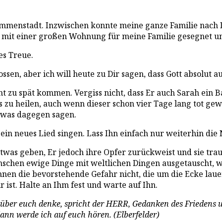
n Immenstadt. Inzwischen konnte meine ganze Familie nach
mit einer großen Wohnung für meine Familie gesegnet und
es Treue.
ossen, aber ich will heute zu Dir sagen, dass Gott absolut a
 zu spät kommen. Vergiss nicht, dass Er auch Sarah ein Bab
zu heilen, auch wenn dieser schon vier Tage lang tot gewe
etwas dagegen sagen.
ein neues Lied singen. Lass Ihn einfach nur weiterhin di
etwas geben, Er jedoch ihre Opfer zurückweist und sie tra
nschen ewige Dinge mit weltlichen Dingen ausgetauscht, w
en die bevorstehende Gefahr nicht, die um die Ecke laue
 ist. Halte an Ihm fest und warte auf Ihn.
ch über euch denke, spricht der HERR, Gedanken des Frieden
dann werde ich auf euch hören. (Elberfelder)