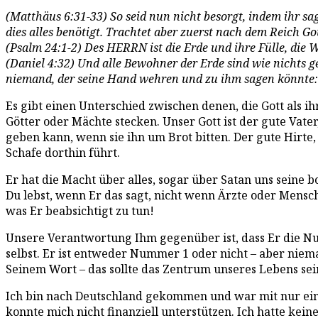
(Matthäus 6:31-33) So seid nun nicht besorgt, indem ihr sa
dies alles benötigt. Trachtet aber zuerst nach dem Reich Go
(Psalm 24:1-2) Des HERRN ist die Erde und ihre Fülle, die W
(Daniel 4:32) Und alle Bewohner der Erde sind wie nichts 
niemand, der seine Hand wehren und zu ihm sagen könnte: 
Es gibt einen Unterschied zwischen denen, die Gott als i
Götter oder Mächte stecken. Unser Gott ist der gute Vate
geben kann, wenn sie ihn um Brot bitten. Der gute Hirte,
Schafe dorthin führt.
Er hat die Macht über alles, sogar über Satan uns seine b
Du lebst, wenn Er das sagt, nicht wenn Ärzte oder Mensc
was Er beabsichtigt zu tun!
Unsere Verantwortung Ihm gegenüber ist, dass Er die Num
selbst. Er ist entweder Nummer 1 oder nicht – aber niemal
Seinem Wort – das sollte das Zentrum unseres Lebens sei
Ich bin nach Deutschland gekommen und war mit nur eine
konnte mich nicht finanziell unterstützen. Ich hatte ke