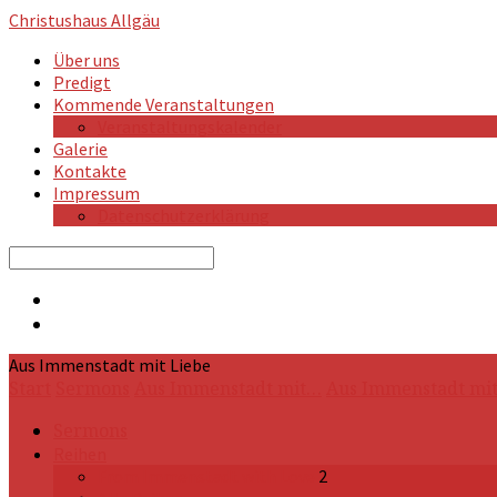
Christushaus
Allgäu
Über uns
Predigt
Kommende Veranstaltungen
Veranstaltungskalender
Galerie
Kontakte
Impressum
Datenschutzerklärung
Search
Aus Immenstadt mit Liebe
Start
Sermons
Aus Immenstadt mit…
Aus Immenstadt mi
Sermons
Reihen
From Immenstadt with Love
2