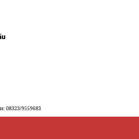
äu
s: 08323/9559683